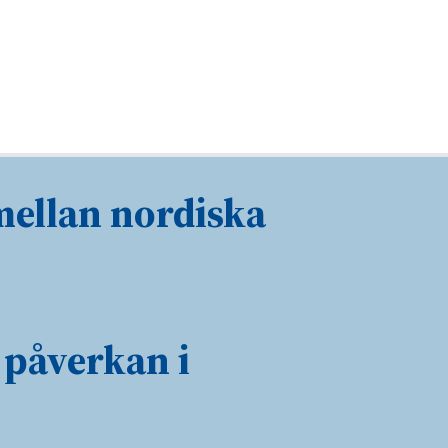
mellan nordiska
 påverkan i