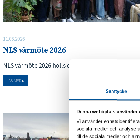
11.06.2026
NLS vårmöte 2026
NLS vårmöte 2026 hölls den 3-4 juni i Hveragerði, Isl
LÄS MER ▸
Samtycke
Denna webbplats använder 
Vi använder enhetsidentifierar
sociala medier och analysera 
till de sociala medier och a