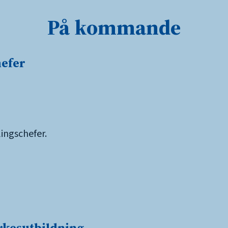
På kommande
hefer
ingschefer.
yrkesutbildning