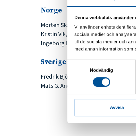
Norge
Denna webbplats använder 
Morten Skauen Sørmo, Utdanningsf
Vi använder enhetsidentifierar
Kristin Vik, Utdanningsforbundet
sociala medier och analysera 
till de sociala medier och a
Ingeborg L. Tyse, Utdanningsforbun
med annan information som du 
Sverige
Samtyckesval
Nödvändig
Fredrik Björkman, Sveriges Lärare
Mats G. Andersson, Sveriges Lärare
Avvisa