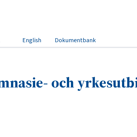
Sök
t
English
Dokumentbank
mnasie- och yrkesutb