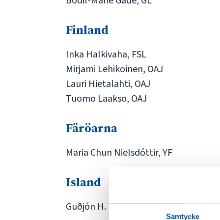
Bodil-Marie Gade, GL
Finland
Inka Halkivaha, FSL
Mirjami Lehikoinen, OAJ
Lauri Hietalahti, OAJ
Tuomo Laakso, OAJ
Färöarna
Maria Chun Nielsdóttir, YF
Island
Guðjón H. Hauksson , KI
Samtycke