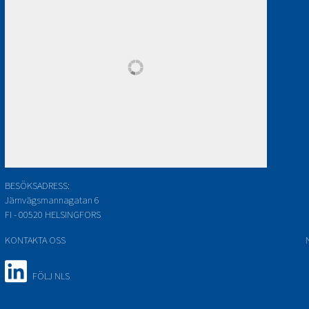
BESÖKSADRESS:
Järnvägsmannagatan 6
FI - 00520 HELSINGFORS
KONTAKTA OSS
FÖLJ NLS