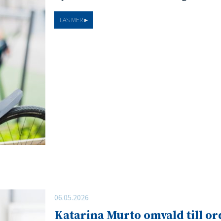
LÄS MER ▸
06.05.2026
Katarina Murto omvald till or