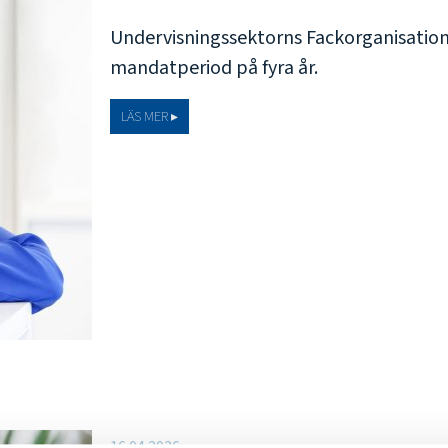
Undervisningssektorns Fackorganisation 
mandatperiod på fyra år.
LÄS MER ▸
16.04.2026