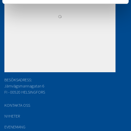
BESÖKSADRESS:
Järnvägsmannagatan 6
FI - 00520 HELSINGFORS
KONTAKTA OSS
NYHETER
EVENEMANG