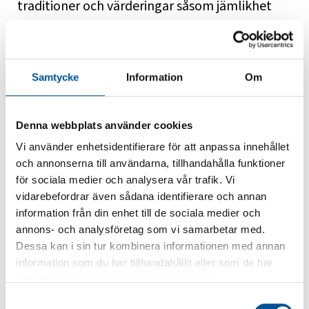
traditioner och värderingar såsom jämlikhet
och demokrati har skapat en naturlig bas för
samarbete. På 1960-talet ville man skapa ett
juridiskt underlag för det långvariga
Samtycke
Information
Om
samarbetet. Samarbetsavtalet, som kallas för
Helsingforsavtalet, undertecknades av
Denna webbplats använder cookies
samtliga nordiska länder 23.3.1962. Därför firas
Vi använder enhetsidentifierare för att anpassa innehållet
Nordens dag 23 mars varje år.
och annonserna till användarna, tillhandahålla funktioner
Helsingforsavtalet skapade en grund för det
för sociala medier och analysera vår trafik. Vi
vidarebefordrar även sådana identifierare och annan
nordiska samarbetet och Nordens moderna
information från din enhet till de sociala medier och
utveckling.
annons- och analysföretag som vi samarbetar med.
Dessa kan i sin tur kombinera informationen med annan
information som du har tillhandahållit eller som de har
samlat in när du har använt deras tjänster.
Samtyckesval