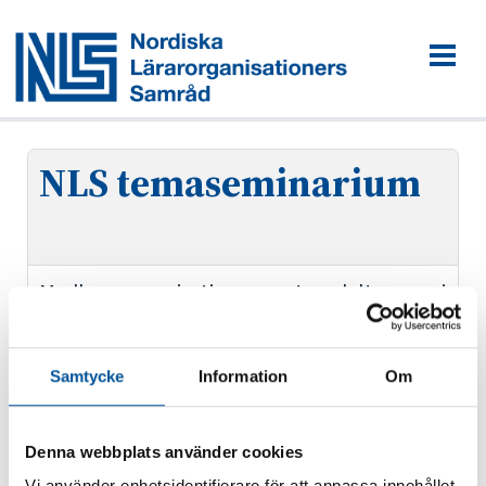
NLS temaseminarium
Medlemsorganisationerna utser deltagarna i
seminariet.
Detaljer
Samtycke
Information
Om
Börjar
24.09.2025
Denna webbplats använder cookies
Vi använder enhetsidentifierare för att anpassa innehållet